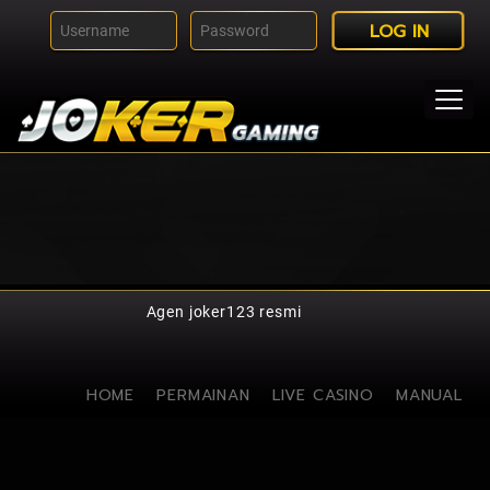
Toggl
navig
Agen joker123 resmi
HOME
PERMAINAN
LIVE CASINO
MANUAL